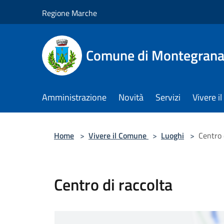
Salta al contenuto principale
Regione Marche
Comune di Montegrana
Amministrazione
Novità
Servizi
Vivere 
Home
>
Vivere il Comune
>
Luoghi
>
Centro 
Centro di raccolta