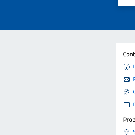
Cont
Prob