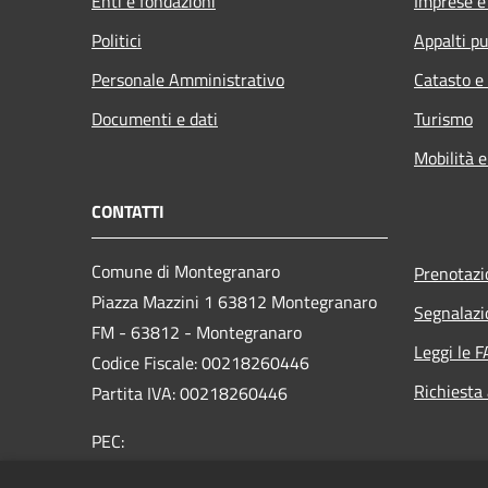
Enti e fondazioni
Imprese 
Politici
Appalti pu
Personale Amministrativo
Catasto e
Documenti e dati
Turismo
Mobilità e
CONTATTI
Comune di Montegranaro
Prenotaz
Piazza Mazzini 1 63812 Montegranaro
Segnalazi
FM - 63812 - Montegranaro
Leggi le 
Codice Fiscale: 00218260446
Richiesta
Partita IVA: 00218260446
PEC:
segreteria@pec.comune.montegranaro.fm.it