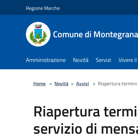
Salta al contenuto principale
Regione Marche
Comune di Montegrana
Amministrazione
Novità
Servizi
Vivere 
Home
>
Novità
>
Avvisi
>
Riapertura termini 
Riapertura termin
servizio di mensa