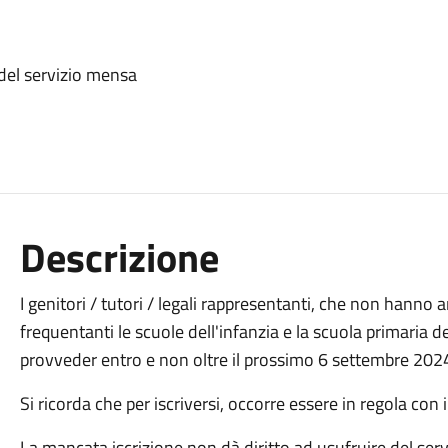
 del servizio mensa
Descrizione
I genitori / tutori / legali rappresentanti, che non hanno 
frequentanti le scuole dell'infanzia e la scuola primaria d
provveder entro e non oltre il prossimo 6 settembre 202
Si ricorda che per iscriversi, occorre essere in regola con
La mancata iscrizione non dà diritto ad usufruire del serv