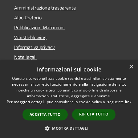
Amministrazione trasparente
Albo Pretorio
Pubblicazioni Matrimoni
Whistleblowing
Informativa privacy
Note legali
×
Dichiarazione di accessibilità
Informazioni sui cookie
Questo sito web utilizza cookie tecnici e assimilati strettamente
necessari al corretto funzionamento e alla navigazione del sito,
nonché un cookie tecnico analitico al solo fine di elaborare
informazioni statistiche, aggregate e anonime.
RSS
Copyright © 2026 • Comune di
Per maggiori dettagli, può consultare la cookie policy al seguente
link
Accessibilità
Montegranaro • Powered by
Privacy
Municipium
Accesso
•
RIFIUTA TUTTO
ACCETTA TUTTO
Cookie
redazione
Mappa del sito
MOSTRA DETTAGLI