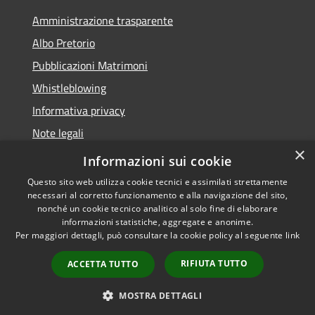
Amministrazione trasparente
Albo Pretorio
Pubblicazioni Matrimoni
Whistleblowing
Informativa privacy
Note legali
×
Dichiarazione di accessibilità
Informazioni sui cookie
Questo sito web utilizza cookie tecnici e assimilati strettamente
necessari al corretto funzionamento e alla navigazione del sito,
nonché un cookie tecnico analitico al solo fine di elaborare
informazioni statistiche, aggregate e anonime.
RSS
Copyright © 2026 • Comune di
Per maggiori dettagli, può consultare la cookie policy al seguente
link
Accessibilità
Montegranaro • Powered by
Privacy
Municipium
Accesso
•
RIFIUTA TUTTO
ACCETTA TUTTO
Cookie
redazione
Mappa del sito
MOSTRA DETTAGLI