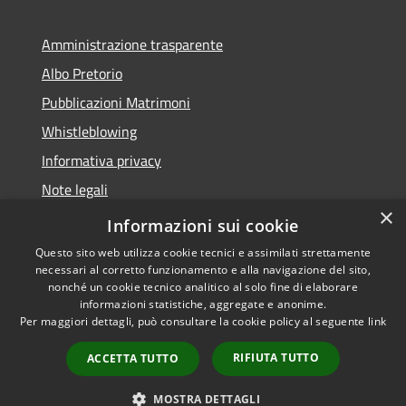
Amministrazione trasparente
Albo Pretorio
Pubblicazioni Matrimoni
Whistleblowing
Informativa privacy
Note legali
×
Dichiarazione di accessibilità
Informazioni sui cookie
Questo sito web utilizza cookie tecnici e assimilati strettamente
necessari al corretto funzionamento e alla navigazione del sito,
nonché un cookie tecnico analitico al solo fine di elaborare
informazioni statistiche, aggregate e anonime.
RSS
Copyright © 2026 • Comune di
Per maggiori dettagli, può consultare la cookie policy al seguente
link
Accessibilità
Montegranaro • Powered by
Privacy
Municipium
Accesso
•
RIFIUTA TUTTO
ACCETTA TUTTO
Cookie
redazione
Mappa del sito
MOSTRA DETTAGLI