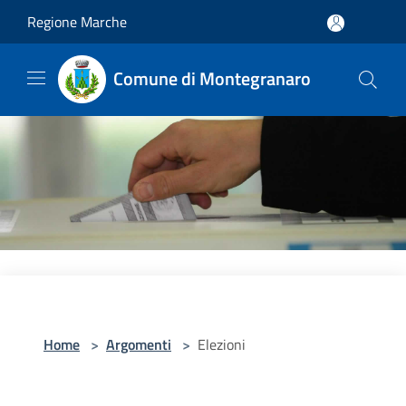
Salta al contenuto principale
Regione Marche
Comune di Montegranaro
Home
>
Argomenti
>
Elezioni