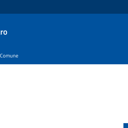
ro
il Comune