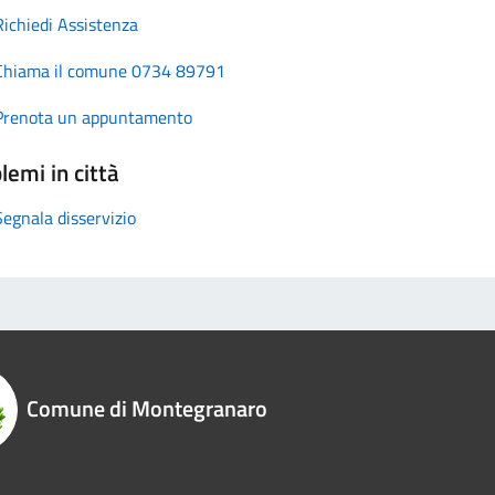
Richiedi Assistenza
Chiama il comune 0734 89791
Prenota un appuntamento
lemi in città
Segnala disservizio
Comune di Montegranaro