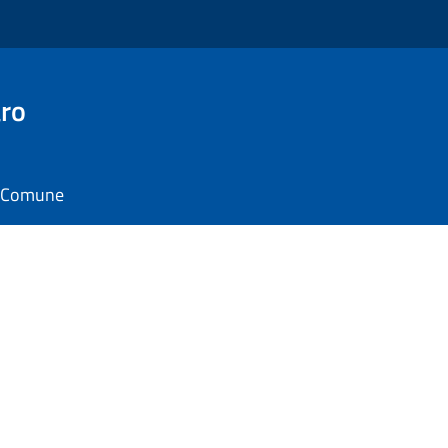
ro
il Comune