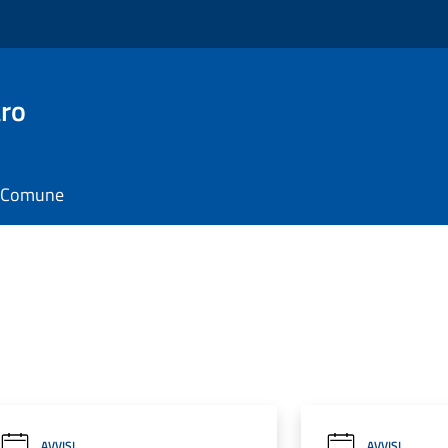
ro
il Comune
AVVISI
AVVISI