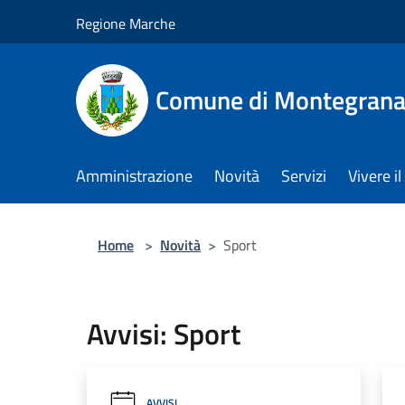
Salta al contenuto principale
Regione Marche
Comune di Montegrana
Amministrazione
Novità
Servizi
Vivere 
Home
>
Novità
>
Sport
Avvisi: Sport
AVVISI