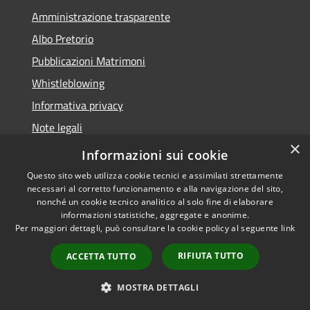
Amministrazione trasparente
Albo Pretorio
Pubblicazioni Matrimoni
Whistleblowing
Informativa privacy
Note legali
×
Dichiarazione di accessibilità
Informazioni sui cookie
Questo sito web utilizza cookie tecnici e assimilati strettamente
necessari al corretto funzionamento e alla navigazione del sito,
nonché un cookie tecnico analitico al solo fine di elaborare
informazioni statistiche, aggregate e anonime.
RSS
Copyright © 2026 • Comune di
Per maggiori dettagli, può consultare la cookie policy al seguente
link
Accessibilità
Montegranaro • Powered by
Privacy
Municipium
Accesso
•
RIFIUTA TUTTO
ACCETTA TUTTO
Cookie
redazione
Mappa del sito
MOSTRA DETTAGLI