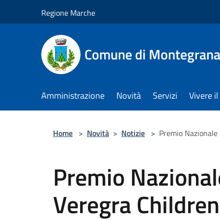
Salta al contenuto principale
Regione Marche
Comune di Montegrana
Amministrazione
Novità
Servizi
Vivere 
Home
>
Novità
>
Notizie
>
Premio Nazionale 
Premio Nazionale
Veregra Childre