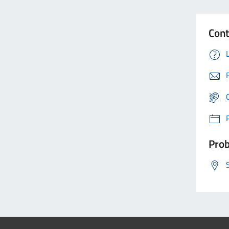
Cont
Prob